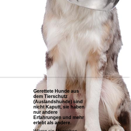
Gerettete Hunde aus
dem Tierschutz
(Auslandshunde) sind
nicht Kaputt, sie haben
nur andere
Erfahrungen und mehr
erlebt als andere.