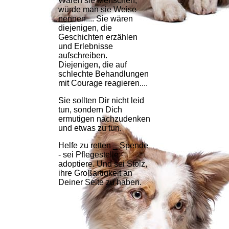
Wären sie Menschen,
würde man sie Weise
nennen.... Sie wären
diejenigen, die
Geschichten erzählen
und Erlebnisse
aufschreiben.
Diejenigen, die auf
schlechte Behandlungen
mit Courage reagieren....
Sie sollten Dir nicht leid
tun, sondern Dich
ermutigen nachzudenken
und etwas zu tun.
Helfe zu retten _ Spende
- sei Pflegestelle -
adoptiere. Und sei Stolz,
ihre Großartigkeit an
Deiner Seite zu haben.