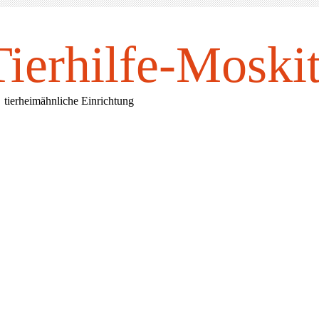
Tierhilfe-Mosk
i
rheimähnliche Einrichtung